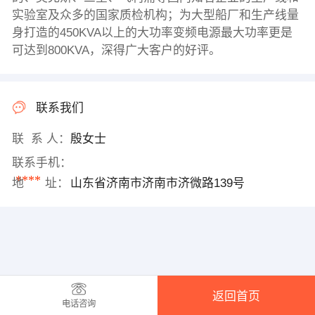
实验室及众多的国家质检机构；为大型船厂和生产线量
身打造的450KVA以上的大功率变频电源最大功率更是
可达到800KVA，深得广大客户的好评。
联系我们
联 系 人：
殷女士
联系手机：
****
地 址：
山东省济南市济南市济微路139号
返回首页
电话咨询