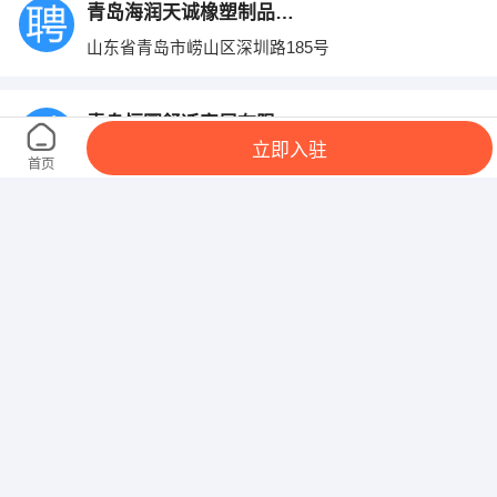
青岛海润天诚橡塑制品有限公司
山东省青岛市崂山区深圳路185号
青岛恒圆舒适家居有限公司
立即入驻
山东省青岛市崂山区高科园装饰城
首页
青岛文昌印刷有限公司
山东省青岛市崂山区株洲路198号
龙海投资集团有限公司
山东省青岛市崂山区海尔路178-2龙海明珠
青岛佳福家不动产经纪有限公司
山东省青岛市市南区市南区海口路16号乙