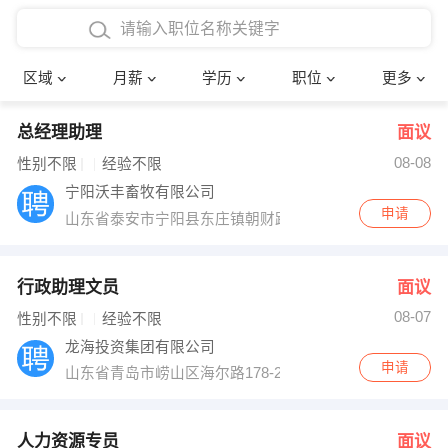
4000-5000元
本科
行政后勤
建筑装潢
确定
区域
月薪
学历
职位
更多
5000-8000元
硕士
销售岗位
教师
总经理助理
面议
8000-12000元
博士
文员
护士
08-08
性别不限
经验不限
12000-20000元
财务会计
传单派发
宁阳沃丰畜牧有限公司
申请
山东省泰安市宁阳县东庄镇朝财路中段
其他
超市零售
促销导购
网络IT
保健按摩
行政助理文员
面议
08-07
性别不限
经验不限
快递员
前台接待
龙海投资集团有限公司
申请
山东省青岛市崂山区海尔路178-2龙海明珠
收银员
技术员/工程师
水电/机修
部门经理
人力资源专员
面议