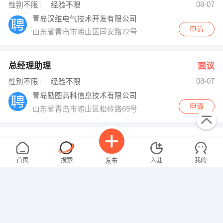
08-07
性别不限
经验不限
青岛汉维电气技术开发有限公司
申请
山东省青岛市崂山区同安路72号
总经理助理
面议
08-07
性别不限
经验不限
青岛励图高科信息技术有限公司
申请
山东省青岛市崂山区松岭路69号
项目资源督导
面议
08-07
性别不限
经验不限
首页
搜索
入驻
我的
发布
北京时代华擎信息技术有限公司
申请
山东省青岛市崂山区劲松九路87号左岸风度1号楼
装饰装修业务员
面议