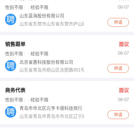
08-07
出纳
保险
性别不限
经验不限
山东蓝海股份有限公司
编辑
法律
申请
山东省东营市山东省东营市庐山路1099号
保洁
贸易采购
销售跟单
面议
跟单
理财顾问
08-07
性别不限
经验不限
北京省惠科技股份有限公司
其他职位
申请
山东省青岛市崂山区合肥路851号鲁信含章花园10号楼1单元
商务代表
面议
08-07
性别不限
经验不限
青岛市市北区元亨卡德科技商行
申请
山东省青岛市青岛市市北区辽宁路167号BO100