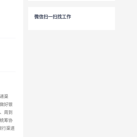
微信扫一扫找工作
递渠
做好银
、周到
统筹协
银行渠道