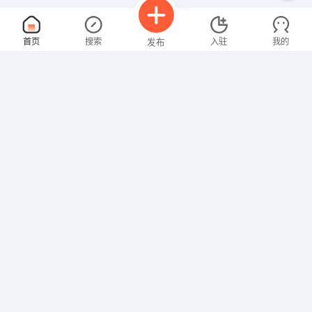
外贸销售员
面议
首页
搜索
入驻
我的
发布
08-07
性别不限
经验不限
青岛海润天诚橡塑制品有限公司
申请
山东省青岛市崂山区深圳路185号
销售员
面议
招聘信息
求职简历
08-07
性别不限
经验不限
青岛旭晨环保设备有限公司
申请
山东省青岛市黄岛区青岛经济技术开发区1355号2409-6
平面设计制作
面议
08-07
性别不限
经验不限
青岛文昌印刷有限公司
申请
山东省青岛市崂山区株洲路198号