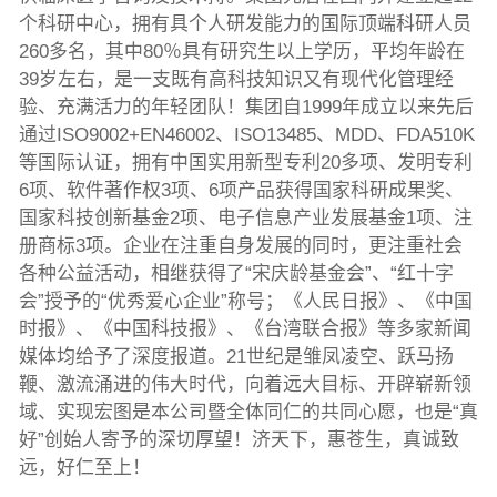
个科研中心，拥有具个人研发能力的国际顶端科研人员
260多名，其中80％具有研究生以上学历，平均年龄在
39岁左右，是一支既有高科技知识又有现代化管理经
验、充满活力的年轻团队！集团自1999年成立以来先后
通过ISO9002+EN46002、ISO13485、MDD、FDA510K
等国际认证，拥有中国实用新型专利20多项、发明专利
6项、软件著作权3项、6项产品获得国家科研成果奖、
国家科技创新基金2项、电子信息产业发展基金1项、注
册商标3项。企业在注重自身发展的同时，更注重社会
各种公益活动，相继获得了“宋庆龄基金会”、“红十字
会”授予的“优秀爱心企业”称号；《人民日报》、《中国
时报》、《中国科技报》、《台湾联合报》等多家新闻
媒体均给予了深度报道。21世纪是雏凤凌空、跃马扬
鞭、激流涌进的伟大时代，向着远大目标、开辟崭新领
域、实现宏图是本公司暨全体同仁的共同心愿，也是“真
好”创始人寄予的深切厚望！济天下，惠苍生，真诚致
远，好仁至上！