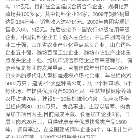
4。12亿元。目前在全国建成合资合作企业、规模化养
殖场共100多家，其中饲料企业24家，2009年饲料销量
达到184万吨，销售收入达47亿元。2009年集团实现销
售收入60。5亿元。先后被授予中国农行3A级信用等级
企业，中国饲料企业五十强入围企业，中国白羽肉鸡企
业二十强，山东省农业产业化重点龙头企业，山东饲料
企业五十强，潍坊百强工业企业、潍坊市农业产业化重
点龙头企业十强、潍坊市诚信示范企业等荣誉称号。 健
康养殖是集团的发展重点。目前建成年出栏80—100万
只肉鸡的现代化大型标准规模鸡场70余座，年出栏肉鸡
5000万只；建成3个大型种禽公司，共12个种鸡场、5个
孵化场，年提供优质鸡苗5000万只。中慧规模健康养殖
农场占地70亩，建设8－10栋标准化鸡舍，每座农场年
出栏肉鸡80—100万只。 食品事业，主要以屠宰、肉食
深加工项目为主,目前建成冷藏、食品加工企业3家，日
屠宰肉鸡20万只，月供健康安全优质快餐类产品1500
吨。 饲料事业，在全国建成饲料企业24个，年设计生产
能力260万吨，2009年饲料销量184万吨。