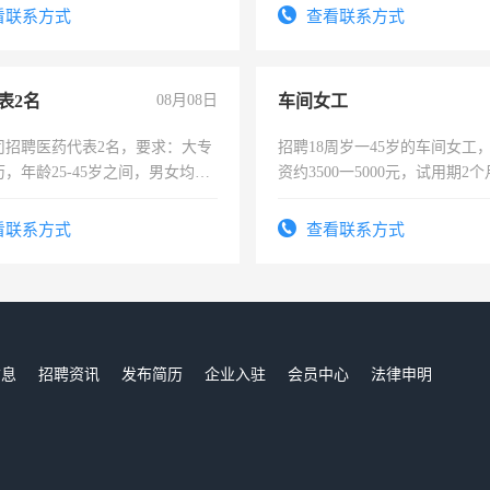
看联系方式
查看联系方式
表2名
08月08日
车间女工
司招聘医药代表2名，要求：大专
招聘18周岁一45岁的车间女工
，年龄25-45岁之间，男女均
资约3500一5000元，试用期2
要具有营销经验，从事过医药代
险，有年薪假，年底福利
有医学资质的优先，底薪+绩效，
看联系方式
查看联系方式
。
信息
招聘资讯
发布简历
企业入驻
会员中心
法律申明
们