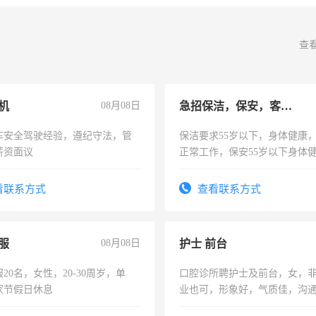
查
机
08月08日
急招保洁，保安，客服，工程
车安全驾驶经验，遵纪守法，管
保洁要求55岁以下，身体健康
薪资面议
正常工作，保安55岁以下身体
责任心形象端庄，遵纪守法，
录，客服要求45岁以下高中以
看联系方式
查看联系方式
懂电脑工作认真，性格开朗有
能力，工程，懂水电维修。
服
08月08日
护士 前台
20名，女性，20-30周岁，单
口腔诊所聘护士及前台，女，
家节假日休息
业也可，形象好，气质佳，沟
强。面试，周日休息。