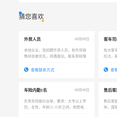
猜您喜欢
外贸人员
08月08日
客车司
本地企业，现招聘外贸人员，有外贸销
有大客
售经验者优先，待遇面议。联系郭经理
吃注，
查看联系方式
查
车险内勤1名
08月08日
售后客
负责车险报价出单，要求：大专以上学
售后客服
历，女性，年龄22-35岁之间，熟悉电脑
休，国
操作，工作态度认真，具有团队精神，