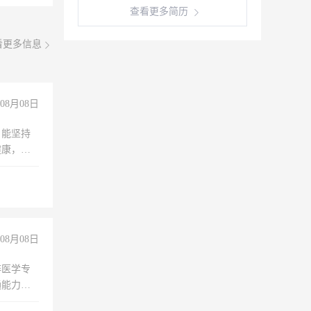
查看更多简历
看更多信息
08月08日
，能坚持
健康，有
无犯罪记
上文化，
良好沟通
08月08日
非医学专
通能力