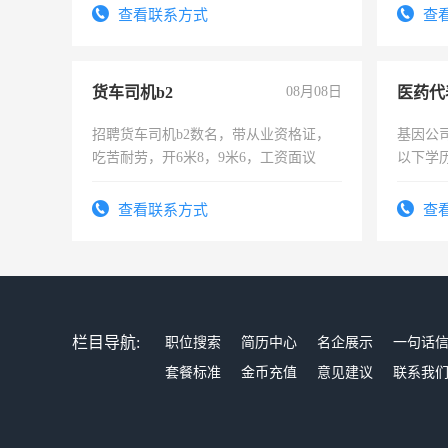
试用期1-3个月，转正后交纳五险，
查看联系方式
查
货车司机b2
08月08日
医药代
招聘货车司机b2数名，带从业资格证，
基因公
吃苦耐劳，开6米8，9米6，工资面议
以下学历
可，需
表或者
查看联系方式
查
交五险
栏目导航:
职位搜索
简历中心
名企展示
一句话
套餐标准
金币充值
意见建议
联系我