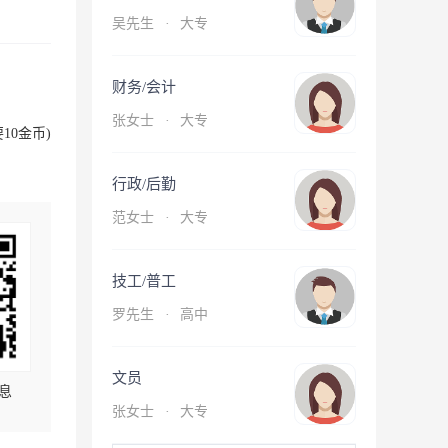
吴先生
·
大专
财务/会计
张女士
·
大专
10金币)
行政/后勤
范女士
·
大专
技工/普工
罗先生
·
高中
文员
息
张女士
·
大专